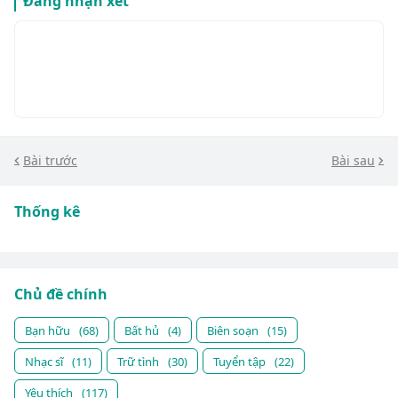
Đăng nhận xét
Bài trước
Bài sau
Thống kê
Chủ đề chính
Bạn hữu
(68)
Bất hủ
(4)
Biên soạn
(15)
Nhạc sĩ
(11)
Trữ tình
(30)
Tuyển tập
(22)
Yêu thích
(117)