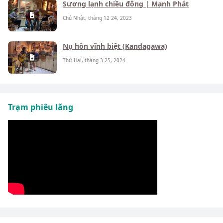
Sương lạnh chiều đông | Mạnh Phát
Chủ Nhật, tháng 12 24, 2023
Nụ hôn vĩnh biệt (Kandagawa)
Thứ Hai, tháng 3 25, 2024
Trạm phiêu lãng