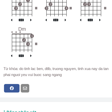
1
2
2
2
3
3
III
3
4
III
III
Dm
x
o
o
1
2
3
III
Từ khóa: do tinh lac ben, dtlb, truong nguyen, tinh xua nay da tan
phai nguoi yeu vui buoc sang ngang