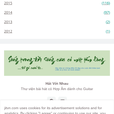
2015
(116)
2014
(97)
2013
(2)
2012
(1)
Hát Với Nhau
Thư viện bài hát có Hợp Âm dành cho Guitar
jitvn.com uses cookies for its advertisement solutions and for
analytics. By clicking "I agree" or continuing to use our site, you