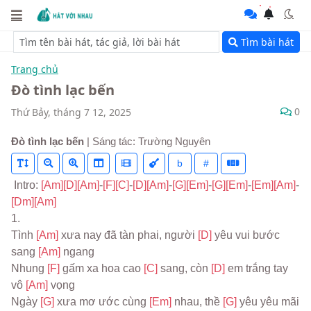
Tìm bài hát
Trang chủ
Đò tình lạc bến
0
Thứ Bảy, tháng 7 12, 2025
Đò tình lạc bến
| Sáng tác: Trường Nguyên
b
#
 Intro: 
[Am]
[D]
[Am]
-
[F]
[C]
-
[D]
[Am]
-
[G]
[Em]
-
[G]
[Em]
-
[Em]
[Am]
-
[Dm]
[Am]
1.
Tình 
[Am] 
xưa nay đã tàn phai, người 
[D] 
yêu vui bước 
sang 
[Am] 
ngang
Nhung 
[F] 
gấm xa hoa cao 
[C] 
sang, còn 
[D] 
em trắng tay 
vô 
[Am] 
vọng
Ngày 
[G] 
xưa mơ ước cùng 
[Em] 
nhau, thề 
[G] 
yêu yêu mãi 