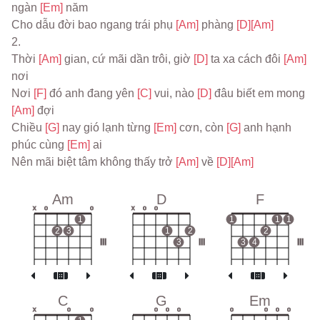
ngàn 
[Em] 
năm
Cho dẫu đời bao ngang trái phụ 
[Am] 
phàng 
[D]
[Am]
2.
Thời 
[Am] 
gian, cứ mãi dần trôi, giờ 
[D] 
ta xa cách đôi 
[Am] 
nơi
Nơi 
[F] 
đó anh đang yên 
[C] 
vui, nào 
[D] 
đâu biết em mong 
[Am] 
đợi
Chiều 
[G] 
nay gió lạnh từng 
[Em] 
cơn, còn 
[G] 
anh hạnh 
phúc cùng 
[Em] 
ai
Nên mãi biệt tâm không thấy trở 
[Am] 
về 
[D]
[Am]
Am
D
F
x
o
o
x
o
o
1
1
1
1
2
3
1
2
2
III
3
III
3
4
III
C
G
Em
x
o
o
o
o
o
o
o
o
o