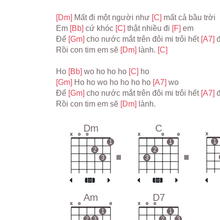
[Dm] 
Mất đi một người như 
[C] 
mất cả bầu trời
Em 
[Bb] 
cứ khóc 
[C] 
thật nhiều đi 
[F] 
em
Để 
[Gm] 
cho nước mắt trên đôi mi trôi hết 
[A7] 
đ
Rồi con tim em sẽ 
[Dm] 
lành. 
[C]
Ho 
[Bb] 
wo ho ho ho 
[C] 
ho
[Gm] 
Ho ho wo ho ho ho ho 
[A7] 
wo
Để 
[Gm] 
cho nước mắt trên đôi mi trôi hết 
[A7] 
đ
Rồi con tim em sẽ 
[Dm] 
lành.
Dm
C
x
x
o
o
x
o
o
1
1
1
2
2
3
III
3
III
Am
D7
x
o
o
x
o
o
1
1
2
3
2
3