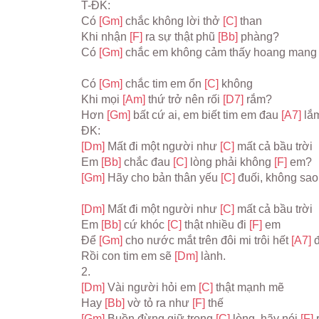
T-ĐK:
Có 
[Gm] 
chắc không lời thở 
[C] 
than
Khi nhận 
[F] 
ra sự thật phũ 
[Bb] 
phàng?
Có 
[Gm] 
chắc em không cảm thấy hoang mang 
Có 
[Gm] 
chắc tim em ổn 
[C] 
không
Khi mọi 
[Am] 
thứ trở nên rối 
[D7] 
rắm?
Hơn 
[Gm] 
bất cứ ai, em biết tim em đau 
[A7] 
lắ
ĐK:
[Dm] 
Mất đi một người như 
[C] 
mất cả bầu trời
Em 
[Bb] 
chắc đau 
[C] 
lòng phải không 
[F] 
em?
[Gm] 
Hãy cho bản thân yếu 
[C] 
đuối, không sao
[Dm] 
Mất đi một người như 
[C] 
mất cả bầu trời
Em 
[Bb] 
cứ khóc 
[C] 
thật nhiều đi 
[F] 
em
Để 
[Gm] 
cho nước mắt trên đôi mi trôi hết 
[A7] 
đ
Rồi con tim em sẽ 
[Dm] 
lành.
2.
[Dm] 
Vài người hỏi em 
[C] 
thật mạnh mẽ
Hay 
[Bb] 
vờ tỏ ra như 
[F] 
thế
[Gm] 
Buồn đừng giữ trong 
[C] 
lòng, hãy nói 
[F] 