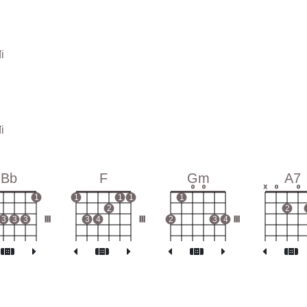
i
i
Bb
F
Gm
A7
o
o
x
o
o
1
1
1
1
1
2
2
3
3
3
III
3
4
III
2
3
4
III