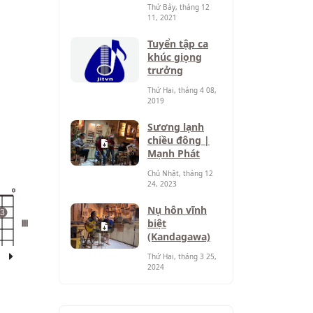
Thứ Bảy, tháng 12
11, 2021
Tuyển tập ca
khúc giọng
trưởng
Thứ Hai, tháng 4 08,
2019
Sương lạnh
chiều đông |
Mạnh Phát
Chủ Nhật, tháng 12
24, 2023
o
Nụ hôn vĩnh
3
biệt
III
(Kandagawa)
Thứ Hai, tháng 3 25,
2024