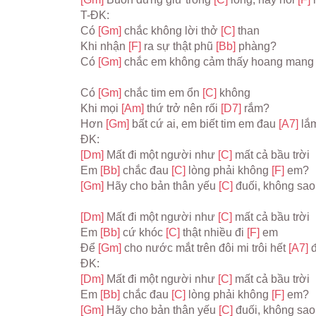
T-ĐK:
Có 
[Gm] 
chắc không lời thở 
[C] 
than
Khi nhận 
[F] 
ra sự thật phũ 
[Bb] 
phàng?
Có 
[Gm] 
chắc em không cảm thấy hoang mang 
Có 
[Gm] 
chắc tim em ổn 
[C] 
không
Khi mọi 
[Am] 
thứ trở nên rối 
[D7] 
rắm?
Hơn 
[Gm] 
bất cứ ai, em biết tim em đau 
[A7] 
lắ
ĐK:
[Dm] 
Mất đi một người như 
[C] 
mất cả bầu trời
Em 
[Bb] 
chắc đau 
[C] 
lòng phải không 
[F] 
em?
[Gm] 
Hãy cho bản thân yếu 
[C] 
đuối, không sao
[Dm] 
Mất đi một người như 
[C] 
mất cả bầu trời
Em 
[Bb] 
cứ khóc 
[C] 
thật nhiều đi 
[F] 
em
Để 
[Gm] 
cho nước mắt trên đôi mi trôi hết 
[A7] 
đ
ĐK:
[Dm] 
Mất đi một người như 
[C] 
mất cả bầu trời
Em 
[Bb] 
chắc đau 
[C] 
lòng phải không 
[F] 
em?
[Gm] 
Hãy cho bản thân yếu 
[C] 
đuối, không sao