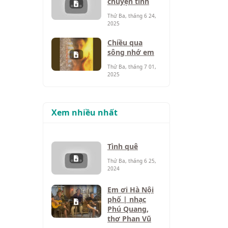
chuyện tình
Thứ Ba, tháng 6 24,
2025
Chiều qua
sông nhớ em
Thứ Ba, tháng 7 01,
2025
Xem nhiều nhất
Tình quê
Thứ Ba, tháng 6 25,
2024
Em ơi Hà Nội
phố | nhạc
Phú Quang,
thơ Phan Vũ