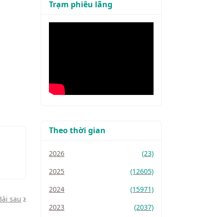
Trạm phiêu lãng
Theo thời gian
2026
(23)
2025
(12605)
2024
(15971)
Bài sau
2023
(2037)