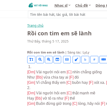
Nhạc sĩ
Chủ đề
Dòng 
Trang chủ
Rồi con tim em sẽ lành
Thứ Bảy, tháng 5 17, 2025
Rồi con tim em sẽ lành
| Sáng tác: LyLy
b
#
 1.
[Dm] 
Vài người nói em 
[C] 
nhìn chẳng giống
Như 
[Bb] 
vừa chia tay ai 
[F] 
đó
[Gm] 
Vì chẳng thấy em 
[C] 
buồn hay 
[F] 
xót xa. 
2.
[Dm] 
Vài người hỏi em 
[C] 
thật mạnh mẽ
Hay 
[Bb] 
vờ tỏ ra như 
[F] 
thế
[Gm] 
Buồn đừng giữ trong 
[C] 
lòng, hãy nói 
[F] 