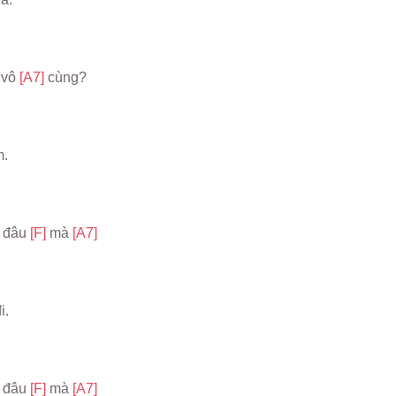
vô 
[A7] 
cùng?
m.
 đâu 
[F] 
mà 
[A7]
i.
 đâu 
[F] 
mà 
[A7]