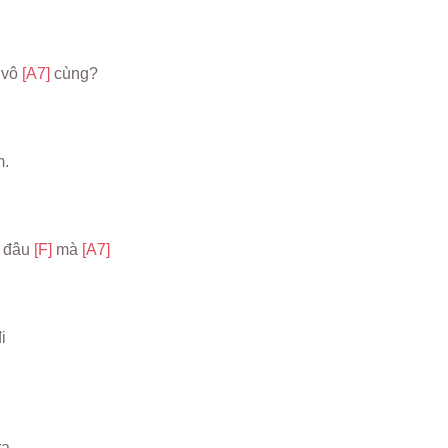
vô 
[A7] 
cùng?
m.
 đâu 
[F] 
mà 
[A7]
i
ra.