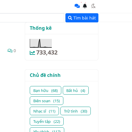
Tìm bài hát
Thống kê
0
733,432
Chủ đề chính
Bạn hữu
(68)
Bất hủ
(4)
Biên soạn
(15)
Nhạc sĩ
(11)
Trữ tình
(30)
Tuyển tập
(22)
Yêu thích
(117)